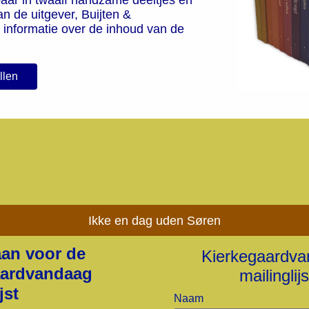
an de uitgever, Buijten &
l informatie over de inhoud van de
llen
Ikke en dag uden Søren
aan voor de
Kierkegaardv
aardvandaag
mailinglijs
jst
Naam