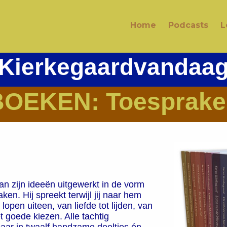
Home
Podcasts
L
Kierkegaardvandaa
BOEKEN: Toesprake
an zijn ideeën uitgewerkt in de vorm
n. Hij spreekt terwijl jij naar hem
lopen uiteen, van liefde tot lijden, van
et goede kiezen.
Alle tachtig
baar in twaalf handzame deeltjes én