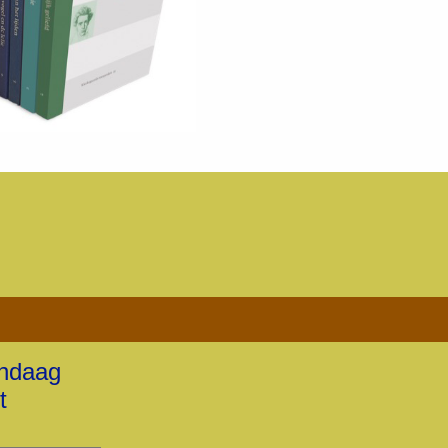
andaag
t