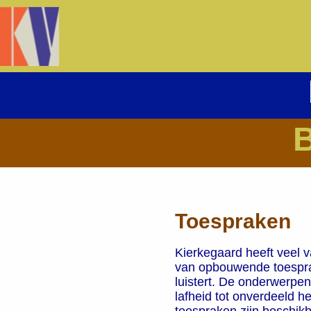
Toespraken
Kierkegaard heeft veel v
van opbouwende toesprake
luistert. De onderwerpen 
lafheid tot onverdeeld h
toespraken zijn beschik