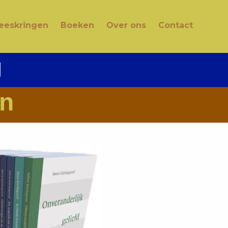
eeskringen
Boeken
Over ons
Contact
g
n