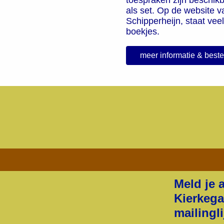
als set. Op de website v
Schipperheijn, staat vee
boekjes.
meer informatie & beste
Meld je 
Kierkeg
mailingli