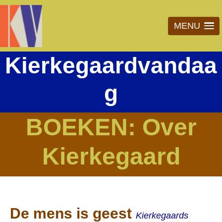
MENU
Kierkegaardvandaa
g
BOEKEN: Over
Kierkegaard
De mens is geest
Kierkegaards